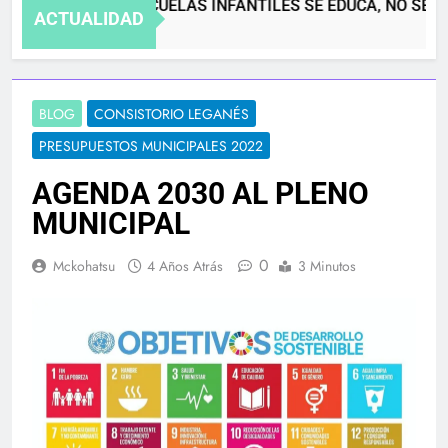
EN LAS ESCUELAS INFANTILES SE EDUCA, NO SE GU
ACTUALIDAD
4 Meses Atrás
BLOG
CONSISTORIO LEGANÉS
PRESUPUESTOS MUNICIPALES 2022
AGENDA 2030 AL PLENO
MUNICIPAL
0
Mckohatsu
4 Años Atrás
3 Minutos