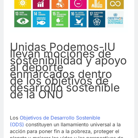
Unidas Podemos-IU
llevan mociones de
sostenibilidad y apoyo
al deporte
enmarcados dentro
de los objetivos de
desarrollo sostenible
de la ONU
Los
Objetivos de Desarrollo Sostenible
(ODS)
constituyen un llamamiento universal a la
acción para poner fin a la pobreza, proteger el