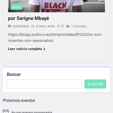
BLOG
por Serigne Mbayé
mckohatsu
4 años atrás
0
1 minutos
https://blogs.publico.es/otrasmiradas/61224/no-son-
muertes-son-asesinatos/
Leer noticia completa
Buscar
BUSCAR
Próximos eventos
No hay eventos programados.