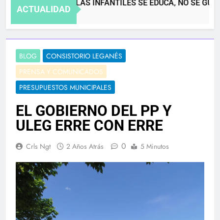
EN LAS ESCUELAS INFANTILES SE EDUCA, NO SE GUARD
ACTUALIDAD
4 Meses Atrás
BLOG
CONSISTORIO LEGANÉS
PRENSA Y COMUNICADOS
PRESUPUESTOS MUNICIPALES
EL GOBIERNO DEL PP Y
ULEG ERRE CON ERRE
0
Crls Ngt
2 Años Atrás
5 Minutos