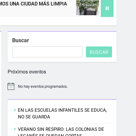
LIMPIA
8M EN LEGANÉS: POR UNA CIUDAD
5 Meses Atrás
Buscar
BUSCAR
Próximos eventos
No hay eventos programados.
EN LAS ESCUELAS INFANTILES SE EDUCA,
NO SE GUARDA
VERANO SIN RESPIRO: LAS COLONIAS DE
LEGANÉS SE QUEDAN CORTAS