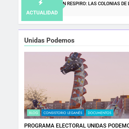
ANO SIN RESPIRO: LAS COLONIAS DE LEGANÉS SE QUEDAN
es Atrás
ACTUALIDAD
Unidas Podemos
BLOG
CONSISTORIO LEGANÉS
DOCUMENTOS
PROGRAMA ELECTORAL UNIDAS PODEM