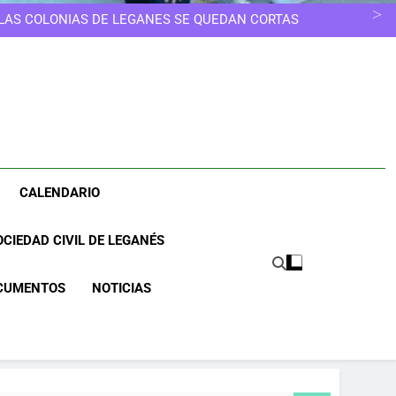
 LAS COLONIAS DE LEGANÉS SE QUEDAN CORTAS
NOS MERECEMOS UNA CIUDAD MÁS LIMPIA
UNA CIUDAD DONDE NINGUNA MUJER TENGA QUE
ELEGIR OTRO CAMINO
ESCUELAS INFANTILES SE EDUCA, NO SE GUARDA
 LAS COLONIAS DE LEGANÉS SE QUEDAN CORTAS
NOS MERECEMOS UNA CIUDAD MÁS LIMPIA
UNA CIUDAD DONDE NINGUNA MUJER TENGA QUE
ELEGIR OTRO CAMINO
CALENDARIO
CIEDAD CIVIL DE LEGANÉS
CUMENTOS
NOTICIAS