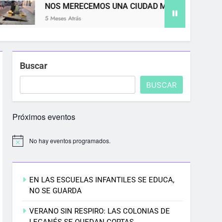
OS MERECEMOS UNA CIUDAD MÁS LIMPIA
8
Meses Atrás
5 
Buscar
BUSCAR
Próximos eventos
No hay eventos programados.
EN LAS ESCUELAS INFANTILES SE EDUCA,
NO SE GUARDA
VERANO SIN RESPIRO: LAS COLONIAS DE
LEGANÉS SE QUEDAN CORTAS