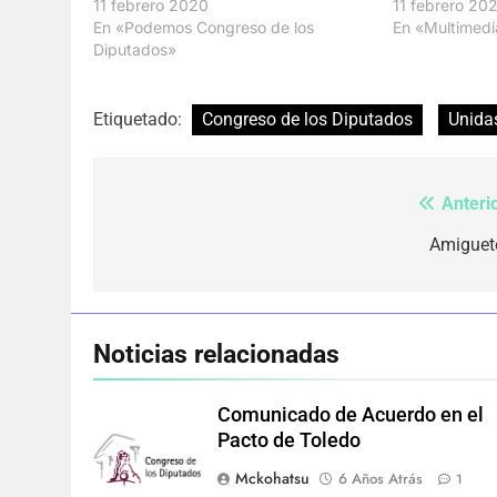
11 febrero 20
11 febrero 2020
En «Multimedi
En «Podemos Congreso de los
Diputados»
Etiquetado:
Congreso de los Diputados
Unida
Anterio
Navegación
de
Amiguet
entradas
Noticias relacionadas
Comunicado de Acuerdo en el
Pacto de Toledo
Mckohatsu
6 Años Atrás
1