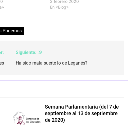
20
3 febrero 2020
a»
En «Blog»
s Podemos
r:
Siguiente:
es
Ha sido mala suerte lo de Leganés?
Semana Parlamentaria (del 7 de
septiembre al 13 de septiembre
de 2020)