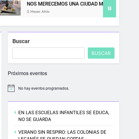
OS MERECEMOS UNA CIUDAD MÁS LIMPIA
 Meses Atrás
5
Buscar
BUSCAR
Próximos eventos
No hay eventos programados.
EN LAS ESCUELAS INFANTILES SE EDUCA,
NO SE GUARDA
VERANO SIN RESPIRO: LAS COLONIAS DE
LEGANÉS SE QUEDAN CORTAS