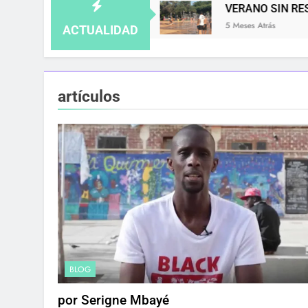
 NO SE GUARDA
VERANO SIN RESPIRO: LAS 
5 Meses Atrás
ACTUALIDAD
artículos
BLOG
por Serigne Mbayé