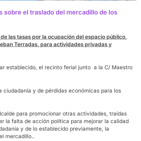
obre el traslado del mercadillo de los
de las tasas por la ocupación del espacio público,
steban Terradas, para actividades privadas y
r establecido, el recinto ferial junto a la C/ Maestro
la ciudadanía y de pérdidas económicas para los
alcalde para promocionar otras actividades, traídas
la falta de acción política para mejorar la calidad
dadanía y de lo establecido previamente, la
l mercadillo..