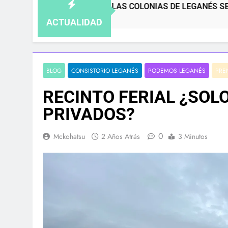
SPIRO: LAS COLONIAS DE LEGANÉS SE QUEDAN CORTAS
ACTUALIDAD
BLOG
CONSISTORIO LEGANÉS
PODEMOS LEGANÉS
PRE
RECINTO FERIAL ¿SOL
PRIVADOS?
0
Mckohatsu
2 Años Atrás
3 Minutos