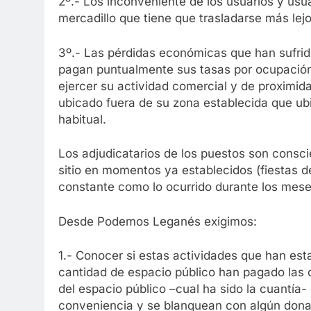
2º.- Los inconveniente de los usuarios y usua
mercadillo que tiene que trasladarse más le
3º.- Las pérdidas económicas que han sufrid
pagan puntualmente sus tasas por ocupación
ejercer su actividad comercial y de proximida
ubicado fuera de su zona establecida que ubi
habitual.
Los adjudicatarios de los puestos son consci
sitio en momentos ya establecidos (fiestas d
constante como lo ocurrido durante los mes
Desde Podemos Leganés exigimos:
1.- Conocer si estas actividades que han e
cantidad de espacio público han pagado las
del espacio público –cual ha sido la cuantía-
conveniencia y se blanquean con algún donat