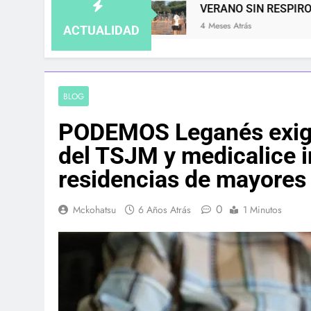
DA
VERANO SIN RESPIRO: LAS COLONIAS D
4 Meses Atrás
ACTUALIDAD
BLOG
PODEMOS Leganés exige
del TSJM y medicalice 
residencias de mayores 
0
Mckohatsu
6 Años Atrás
1 Minutos