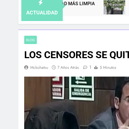
A CIUDAD MÁS LIMPIA
8M EN LEGANÉS: P
5 Meses Atrás
ACTUALIDAD
BLOG
LOS CENSORES SE QUI
1
Mckohatsu
7 Años Atrás
5 Minutos