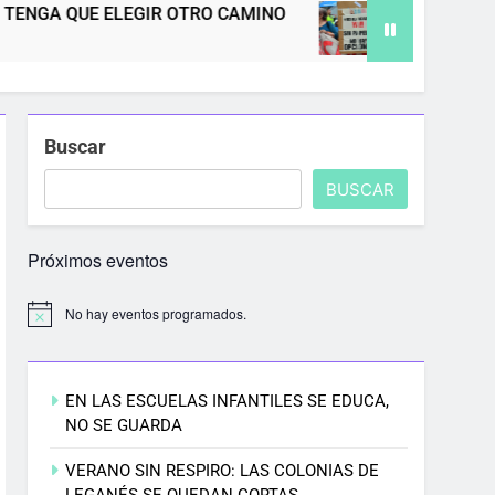
 OTRO CAMINO
REGULACIÓN DE PERSONAS MIGR
6 Meses Atrás
Buscar
BUSCAR
Próximos eventos
No hay eventos programados.
EN LAS ESCUELAS INFANTILES SE EDUCA,
NO SE GUARDA
VERANO SIN RESPIRO: LAS COLONIAS DE
LEGANÉS SE QUEDAN CORTAS