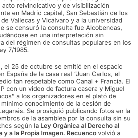
cto reivindicativo y de visibilización
nte en Madrid capital, San Sebastián de los
 de Vallecas y Vicálvaro y a la universidad
ue se censuró la consulta fue Alcobendas,
cudándose en una interpretación sin
a del régimen de consultas populares en los
Ley 7/1985.
, el 25 de octubre se emitió en el espacio
 España de la casa real “Juan Carlos, el
edio tan respetable como Canal + Francia. El
PP con un video de factura casera y Miguel
cos” a los organizadores en el plató de
s mínimo conocimiento de la cesión de
Leganés. Se prosiguió publicando fotos en la
iembros de la asamblea por la consulta sin su
echos según
la Ley Orgánica al Derecho al
lia y a la Propia Imagen. Recuenco
volvió a