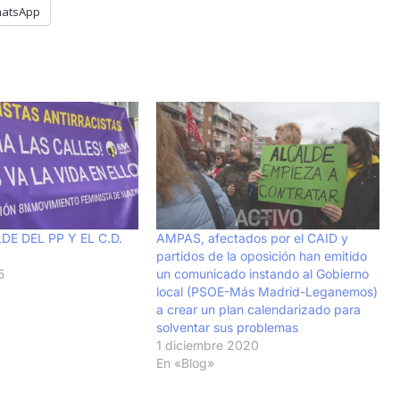
atsApp
DE DEL PP Y EL C.D.
AMPAS, afectados por el CAID y
partidos de la oposición han emitido
5
un comunicado instando al Gobierno
local (PSOE-Más Madrid-Leganemos)
a crear un plan calendarizado para
solventar sus problemas
1 diciembre 2020
En «Blog»