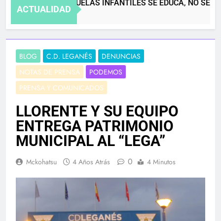
EN LAS ESCUELAS INFANTILES SE EDUCA, NO SE GUA
ACTUALIDAD
4 Meses Atrás
BLOG
C.D. LEGANÉS
DENUNCIAS
NOTAS DE PRENSA
PODEMOS
PRENSA Y COMUNICADOS
LLORENTE Y SU EQUIPO
ENTREGA PATRIMONIO
MUNICIPAL AL “LEGA”
0
Mckohatsu
4 Años Atrás
4 Minutos