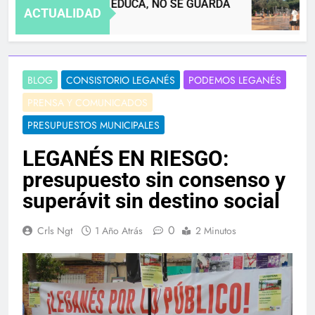
AS INFANTILES SE EDUCA, NO SE GUARDA
V
ACTUALIDAD
4 
BLOG
CONSISTORIO LEGANÉS
PODEMOS LEGANÉS
PRENSA Y COMUNICADOS
PRESUPUESTOS MUNICIPALES
LEGANÉS EN RIESGO:
presupuesto sin consenso y
superávit sin destino social
0
Crls Ngt
1 Año Atrás
2 Minutos