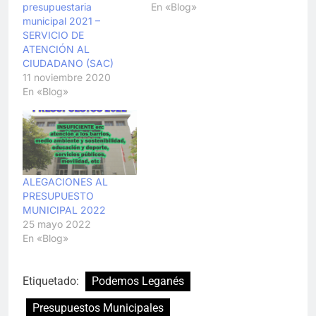
presupuestaria
En «Blog»
municipal 2021 –
SERVICIO DE
ATENCIÓN AL
CIUDADANO (SAC)
11 noviembre 2020
En «Blog»
ALEGACIONES AL
PRESUPUESTO
MUNICIPAL 2022
25 mayo 2022
En «Blog»
Etiquetado:
Podemos Leganés
Presupuestos Municipales