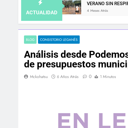
E GUARDA
VERANO SIN RESPIRO: LAS COLON
4 Meses Atrás
ACTUALIDAD
BLOG
CONSISTORIO LEGANÉS
Análisis desde Podemos
de presupuestos munic
0
Mckohatsu
6 Años Atrás
1 Minutos