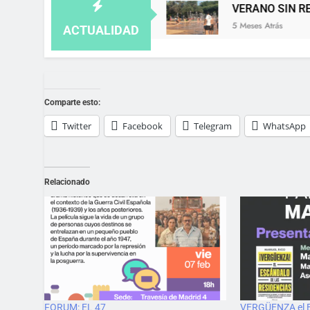
, NO SE GUARDA
VERANO SIN RESPIRO: LAS
5 Meses Atrás
ACTUALIDAD
Comparte esto:
Twitter
Facebook
Telegram
WhatsApp
Relacionado
FORUM: EL 47
VERGÜENZA el 